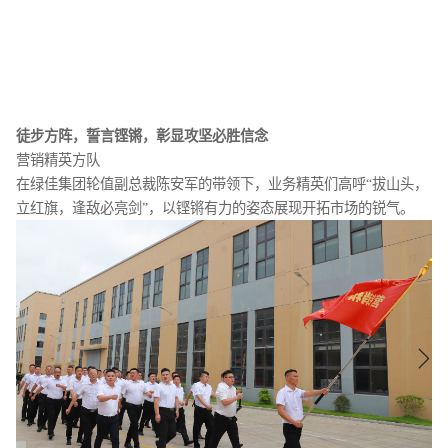
徒步方阵，誓言铿锵，彰显攻坚必胜信念
营销精英方队
在绿佳集团轮值副总裁陈安军的带领下，业务精英们高呼“拔山头，
立红旗，逢敌必亮剑”，以铿锵有力的姿态展现开拓市场的锐气。