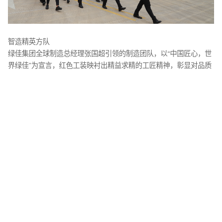
智造精英方队
“
绿佳集团全球制造总经理张国超引领的制造团队，以
中国匠心，世
”
界绿佳
为宣言，红色工装映衬出精益求精的工匠精神，彰显对品质
的极致追求。